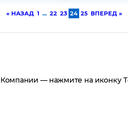
« НАЗАД
1
…
22
23
24
25
ВПЕРЕД »
 Компании — нажмите на иконку T