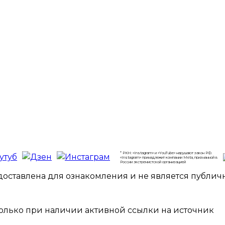
* РКН: «Instagram» и «YouTube» нарушают закон РФ.
«Instagram» принадлежит компании Meta, признанной в
России экстремистской организацией
ставлена для ознакомления и не является публичной
олько при наличии активной ссылки на источник