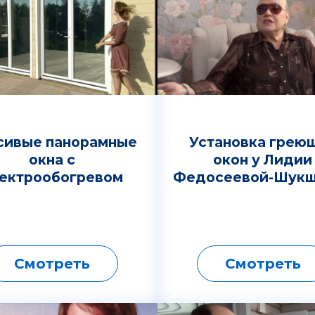
сивые панорамные
Установка грею
окна с
окон у Лидии
ектрообогревом
Федосеевой-Шукш
Смотреть
Смотреть