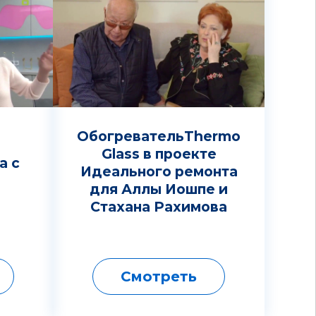
ОбогревательThermo
Glass в проекте
а с
Идеального ремонта
для Аллы Иошпе и
Стахана Рахимова
Смотреть