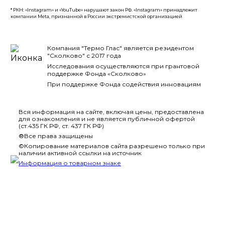
* РКН: «Instagram» и «YouTube» нарушают закон РФ. «Instagram» принадлежит
компании Meta, признанной в России экстремистской организацией
Компания "Термо Глас" является резидентом
"Сколково" с 2017 года
Исследования осуществляются при грантовой
поддержке Фонда «Сколково»
При поддержке Фонда содействия инновациям
Вся информация на сайте, включая цены, предоставлена
для ознакомления и не является публичной офертой
(ст.435 ГК РФ, ст. 437 ГК РФ)
®Все права защищены
©Копирование материалов сайта разрешено только при
наличии активной ссылки на источник
Информация о товарном знаке