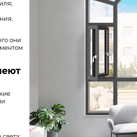
иля;
ния.
его они
ементом
меют
кие
ми
 света;