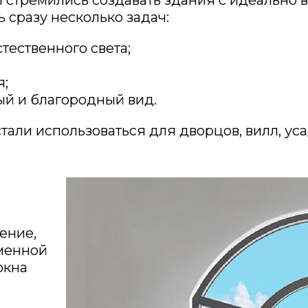
 сразу несколько задач:
тественного света;
я;
ый и благородный вид.
стали использоваться для дворцов, вилл, у
ение,
еменной
окна