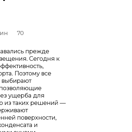
мин
70
давались прежде
свещения. Сегодня к
эффективность,
рта. Поэтому все
в выбирают
, позволяющие
без ущерба для
о из таких решений —
держивают
нней поверхности,
конденсата и