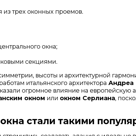
 из трех оконных проемов.
центрального окна;
оковыми секциями.
симметрии, высоты и архитектурной гармон
работам итальянского архитектора
Андреа
казали огромное влияние на европейскую ар
анским окном
или
окном Серлиана
, пос
окна стали такими попул
 стремились создавать здания с идеально