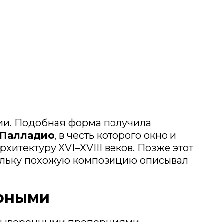
ии. Подобная форма получила
 Палладио
, в честь которого окно и
хитектуру XVI–XVIII веков. Позже этот
кольку похожую композицию описывал
ярными
 выверенными пропорциями.