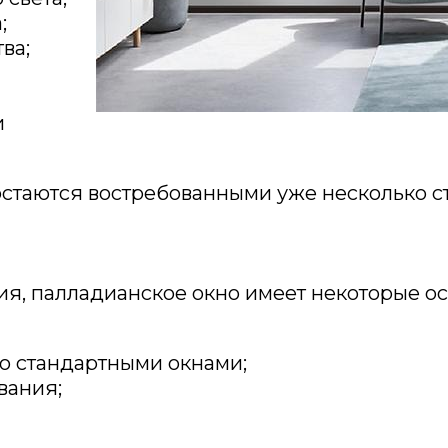
;
ва;
и
стаются востребованными уже несколько с
я, палладианское окно имеет некоторые ос
со стандартными окнами;
вания;