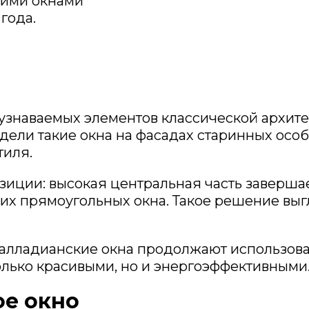
шими окнами
года.
узнаваемых элементов классической архите
дели такие окна на фасадах старинных осо
тиля.
озиции: высокая центральная часть заверша
ких прямоугольных окна. Такое решение выг
алладианские окна продолжают использова
олько красивыми, но и энергоэффективными
ое окно