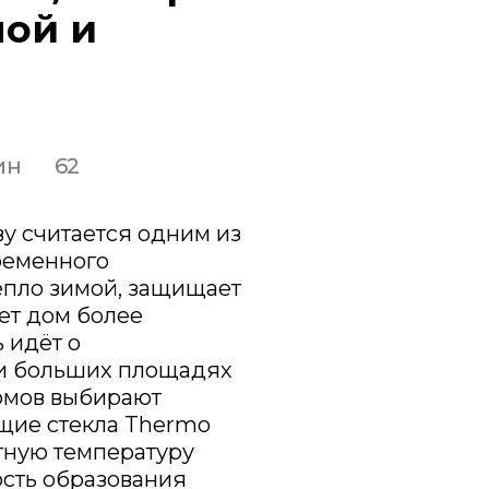
мой и
ин
62
у считается одним из
ременного
епло зимой, защищает
ет дом более
 идёт о
ри больших площадях
домов выбирают
щие стекла Thermo
тную температуру
ость образования