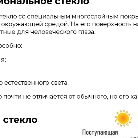
иональное стекло
текло со специальным многослойным покры
окружающей средой. На его поверхность н
тные для человеческого глаза.
особно:
я;
 естественного света.
очти не отличается от обычного, но его х
 стекло