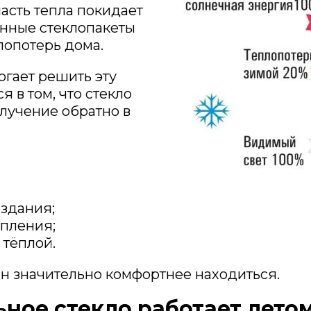
асть тепла покидает
енные стеклопакеты
лопотерь дома.
гает решить эту
 в том, что стекло
лучение обратно в
здания;
опления;
 тёплой.
он значительно комфортнее находиться.
ное стекло работает лето