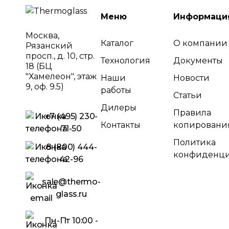
Меню
Информаци
Москва,
Каталог
О компании
Рязанский
просп., д. 10, стр.
Технология
Документы
18 (БЦ
"Хамелеон", этаж
Наши
Новости
9, оф. 9.5)
работы
Статьи
Дилеры
Правила
+7 (495) 230-
Контакты
копировани
71-50
Политика
8 (800) 444-
конфиденци
42-96
sale@thermo-
glass.ru
Пн-Пт 10:00 -